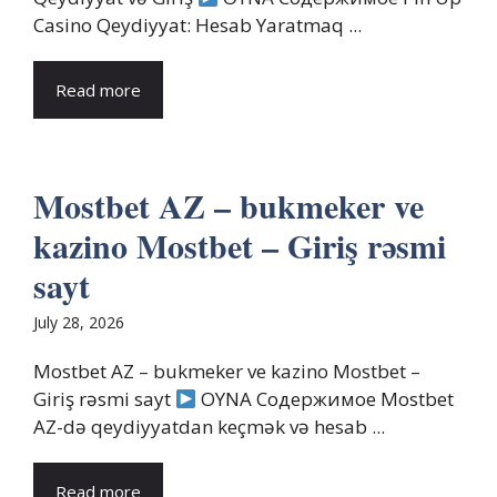
Casino Qeydiyyat: Hesab Yaratmaq ...
Read more
Mostbet AZ – bukmeker ve
kazino Mostbet – Giriş rəsmi
sayt
July 28, 2026
Mostbet AZ – bukmeker ve kazino Mostbet –
Giriş rəsmi sayt
OYNA Содержимое Mostbet
AZ-də qeydiyyatdan keçmək və hesab ...
Read more