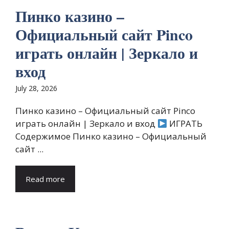
Пинко казино –
Официальный сайт Pinco
играть онлайн | Зеркало и
вход
July 28, 2026
Пинко казино – Официальный сайт Pinco
играть онлайн | Зеркало и вход
ИГРАТЬ
Содержимое Пинко казино – Официальный
сайт ...
Read more