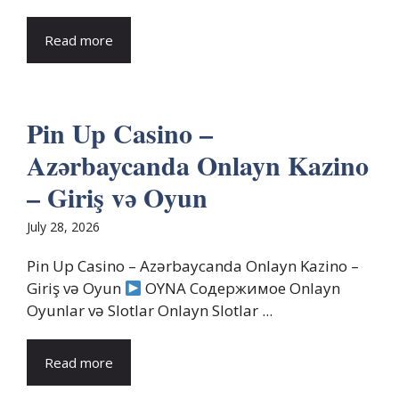
Read more
Pin Up Casino –
Azərbaycanda Onlayn Kazino
– Giriş və Oyun
July 28, 2026
Pin Up Casino – Azərbaycanda Onlayn Kazino –
Giriş və Oyun
OYNA Содержимое Onlayn
Oyunlar və Slotlar Onlayn Slotlar ...
Read more