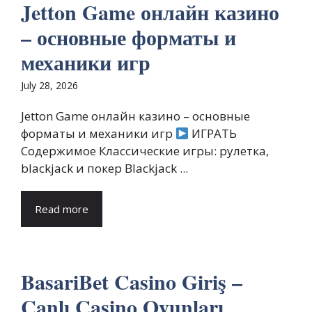
Jetton Game онлайн казино
– основные форматы и
механики игр
July 28, 2026
Jetton Game онлайн казино – основные
форматы и механики игр
ИГРАТЬ
Содержимое Классические игры: рулетка,
blackjack и покер Blackjack ...
Read more
BasariBet Casino Giriş –
Canlı Casino Oyunları