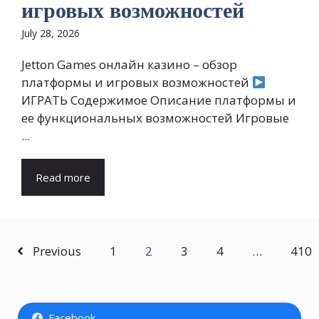
игровых возможностей
July 28, 2026
Jetton Games онлайн казино – обзор
платформы и игровых возможностей
ИГРАТЬ Содержимое Описание платформы и
ее функциональных возможностей Игровые
...
Read more
Previous
1
2
3
4
…
410
Facebook