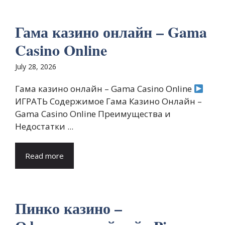
Гама казино онлайн – Gama
Casino Online
July 28, 2026
Гама казино онлайн – Gama Casino Online
ИГРАТЬ Содержимое Гама Казино Онлайн –
Gama Casino Online Преимущества и
Недостатки ...
Read more
Пинко казино –