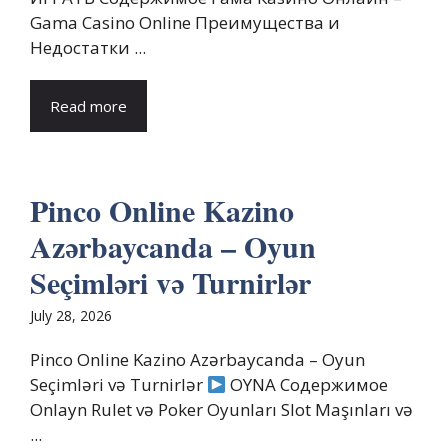
Gama Casino Online Преимущества и
Недостатки ...
Read more
Pinco Online Kazino
Azərbaycanda – Oyun
Seçimləri və Turnirlər
July 28, 2026
Pinco Online Kazino Azərbaycanda – Oyun
Seçimləri və Turnirlər
OYNA Содержимое
Onlayn Rulet və Poker Oyunları Slot Maşınları və
...